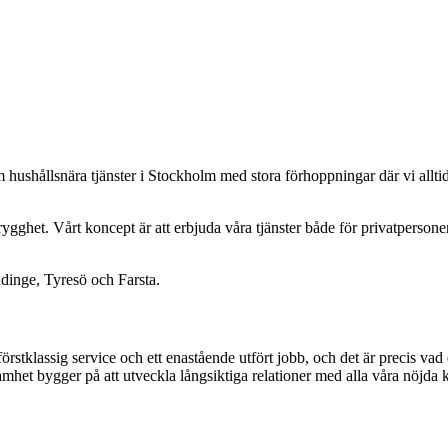
om hushållsnära tjänster i Stockholm med stora förhoppningar där vi alltid 
rygghet. Vårt koncept är att erbjuda våra tjänster både för privatperson
ddinge, Tyresö och Farsta.
förstklassig service och ett enastående utfört jobb, och det är precis vad d
het bygger på att utveckla långsiktiga relationer med alla våra nöjda 