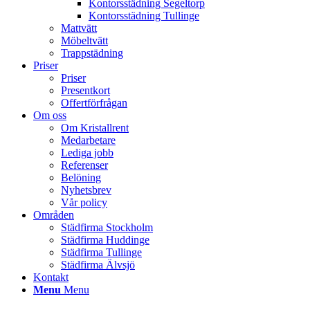
Kontorsstädning Segeltorp
Kontorsstädning Tullinge
Mattvätt
Möbeltvätt
Trappstädning
Priser
Priser
Presentkort
Offertförfrågan
Om oss
Om Kristallrent
Medarbetare
Lediga jobb
Referenser
Belöning
Nyhetsbrev
Vår policy
Områden
Städfirma Stockholm
Städfirma Huddinge
Städfirma Tullinge
Städfirma Älvsjö
Kontakt
Menu
Menu