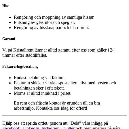
Hiss
Rengöring och moppning av samtliga hissar.
Putsning av glasrutor och speglar.
Rengöring av hissknappar och hissdörrar.
Garanti
Vi på Kristallrent lämnar alltid garanti efter oss som gäller i 24
timmar efter städtillfället.
Fakturering/betalning
Endast betalning via faktura.
Fakturan skickar vi via e-post alternativt med posten och
betalningen sker i efterskott.
Moms är alltid inräknad i priset.
Ett rent och fräscht kontor är grunden till en bra
arbetsmiljö. Kontakta oss idag för offert!
Hjälp oss att sprida ordet, genom att ”Dela” våra inlägg på
Facebook
,
LinkedIn
,
Instagram
,
Twitter
och prenumerera på våra