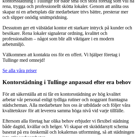
kontorsstädning i Tullinge för både små och stora företag som vill ha
rena, trygga och professionellt skötta lokaler. Genom att anlita oss
skapar ni en arbetsplats där medarbetare trivs bättre, presterar mer
och slipper onödig smittspridning.
Dessutom ger ett välstädat kontor ett starkare intryck på kunder och
besökare. Rena lokaler signalerar ordning, kvalitet och
professionalism – något som blir allt viktigare i en modern
arbetsmiljö.
Välkommen att kontakta oss för en offert. Vi hjälper företag i
Tullinge med omnejd!
Se alla våra priser
Kontorstädning i Tullinge anpassad efter era behov
För att säkerställa att ni får en kontorsstädning av hög kvalitet
arbetar vår personal enligt tydliga rutiner och noggrant framtagna
städscheman. Alla medarbetare hos oss är utbildade och följer våra
kvalitetskrav för att leverera samma höga nivå vid varje tillfälle.
Eftersom alla företag har olika behov erbjuder vi flexibel städning
både dagtid, kvällar och helger. Vi skapar ett skräddarsytt schema
baserat på era önskemål och lokalernas utformning, så att städningen