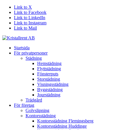
Link to X
Link to Facebook
Link to LinkedIn
Link to Instagram
Link to Mail
Startsida
För privatpersoner
Städning
Hemstädning
Flyttstädning
Fönsterputs
Storstädning
Visningsstädning
Byggstädning
Jourstädning
Trädgård
För företag
Golvslipning
Kontorsstädning
Kontorsstädning Flemingsberg
Kontorsstädning Huddinge