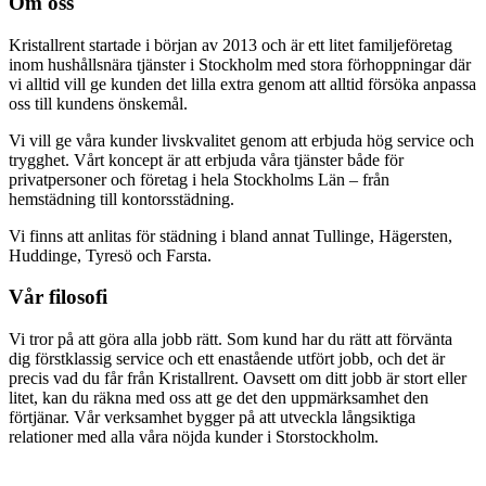
Om oss
Kristallrent startade i början av 2013 och är ett litet familjeföretag
inom hushållsnära tjänster i Stockholm med stora förhoppningar där
vi alltid vill ge kunden det lilla extra genom att alltid försöka anpassa
oss till kundens önskemål.
Vi vill ge våra kunder livskvalitet genom att erbjuda hög service och
trygghet. Vårt koncept är att erbjuda våra tjänster både för
privatpersoner och företag i hela Stockholms Län – från
hemstädning till kontorsstädning.
Vi finns att anlitas för städning i bland annat Tullinge, Hägersten,
Huddinge, Tyresö och Farsta.
Vår filosofi
Vi tror på att göra alla jobb rätt. Som kund har du rätt att förvänta
dig förstklassig service och ett enastående utfört jobb, och det är
precis vad du får från Kristallrent. Oavsett om ditt jobb är stort eller
litet, kan du räkna med oss att ge det den uppmärksamhet den
förtjänar. Vår verksamhet bygger på att utveckla långsiktiga
relationer med alla våra nöjda kunder i Storstockholm.