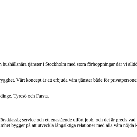
om hushållsnära tjänster i Stockholm med stora förhoppningar där vi alltid 
rygghet. Vårt koncept är att erbjuda våra tjänster både för privatperson
ddinge, Tyresö och Farsta.
förstklassig service och ett enastående utfört jobb, och det är precis vad d
het bygger på att utveckla långsiktiga relationer med alla våra nöjda 