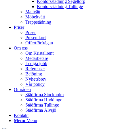
Kontorsstädning Segeltorp
Kontorsstädning Tullinge
Mattvätt
Möbeltvätt
Trappstädning
Priser
Priser
Presentkort
Offertförfrågan
Om oss
Om Kristallrent
Medarbetare
Lediga jobb
Referenser
Belöning
Nyhetsbrev
Vår policy
Områden
Städfirma Stockholm
Städfirma Huddinge
Städfirma Tullinge
Städfirma Älvsjö
Kontakt
Menu
Menu