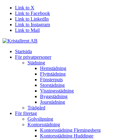
Link to X
Link to Facebook
Link to LinkedIn
Link to Instagram
Link to Mail
Startsida
För privatpersoner
Städning
Hemstädning
Flyttstädning
Fönsterputs
Storstädning
Visningsstädning
Byggstädning
Jourstädning
Trädgård
För företag
Golvslipning
Kontorsstädning
Kontorsstädning Flemingsberg
Kontorsstädning Huddinge