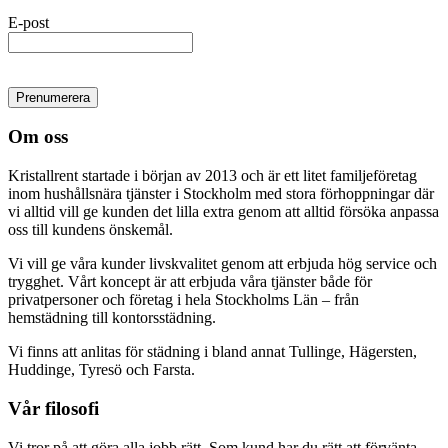
E-post
Om oss
Kristallrent startade i början av 2013 och är ett litet familjeföretag
inom hushållsnära tjänster i Stockholm med stora förhoppningar där
vi alltid vill ge kunden det lilla extra genom att alltid försöka anpassa
oss till kundens önskemål.
Vi vill ge våra kunder livskvalitet genom att erbjuda hög service och
trygghet. Vårt koncept är att erbjuda våra tjänster både för
privatpersoner och företag i hela Stockholms Län – från
hemstädning till kontorsstädning.
Vi finns att anlitas för städning i bland annat Tullinge, Hägersten,
Huddinge, Tyresö och Farsta.
Vår filosofi
Vi tror på att göra alla jobb rätt. Som kund har du rätt att förvänta