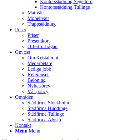
Kontorsstädning Segeltorp
Kontorsstädning Tullinge
Mattvätt
Möbeltvätt
Trappstädning
Priser
Priser
Presentkort
Offertförfrågan
Om oss
Om Kristallrent
Medarbetare
Lediga jobb
Referenser
Belöning
Nyhetsbrev
Vår policy
Områden
Städfirma Stockholm
Städfirma Huddinge
Städfirma Tullinge
Städfirma Älvsjö
Kontakt
Menu
Menu