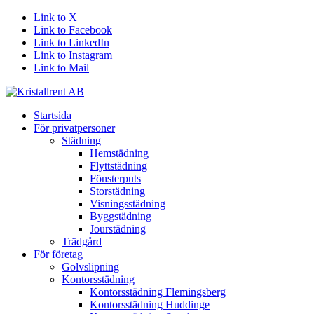
Link to X
Link to Facebook
Link to LinkedIn
Link to Instagram
Link to Mail
Startsida
För privatpersoner
Städning
Hemstädning
Flyttstädning
Fönsterputs
Storstädning
Visningsstädning
Byggstädning
Jourstädning
Trädgård
För företag
Golvslipning
Kontorsstädning
Kontorsstädning Flemingsberg
Kontorsstädning Huddinge