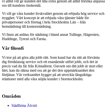
vi alltid vill ge kunden det lilla extra genom att alltid försöka anpassa
oss till kundens önskemål.
Vi vill ge våra kunder livskvalitet genom att erbjuda hög service och
trygghet. Vårt koncept är att erbjuda våra tjänster både för
privatpersoner och företag i hela Stockholms Län – från
hemstädning till kontorsstädning.
Vi finns att anlitas för städning i bland annat Tullinge, Hägersten,
Huddinge, Tyresö och Farsta.
Vår filosofi
Vi tror på att göra alla jobb rätt. Som kund har du rätt att förvänta
dig förstklassig service och ett enastående utfört jobb, och det är
precis vad du får från Kristallrent. Oavsett om ditt jobb är stort eller
litet, kan du räkna med oss att ge det den uppmärksamhet den
förtjänar. Vår verksamhet bygger på att utveckla långsiktiga
relationer med alla våra nöjda kunder i Storstockholm.
Områden
Städfirma Älvsjö