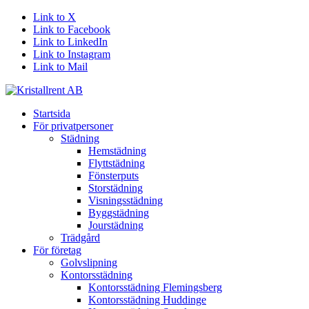
Link to X
Link to Facebook
Link to LinkedIn
Link to Instagram
Link to Mail
Startsida
För privatpersoner
Städning
Hemstädning
Flyttstädning
Fönsterputs
Storstädning
Visningsstädning
Byggstädning
Jourstädning
Trädgård
För företag
Golvslipning
Kontorsstädning
Kontorsstädning Flemingsberg
Kontorsstädning Huddinge