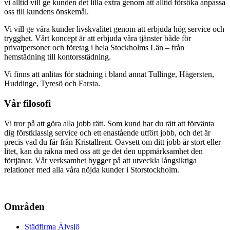
vi alltid vill ge kunden det lilla extra genom att alltid försöka anpassa
oss till kundens önskemål.
Vi vill ge våra kunder livskvalitet genom att erbjuda hög service och
trygghet. Vårt koncept är att erbjuda våra tjänster både för
privatpersoner och företag i hela Stockholms Län – från
hemstädning till kontorsstädning.
Vi finns att anlitas för städning i bland annat Tullinge, Hägersten,
Huddinge, Tyresö och Farsta.
Vår filosofi
Vi tror på att göra alla jobb rätt. Som kund har du rätt att förvänta
dig förstklassig service och ett enastående utfört jobb, och det är
precis vad du får från Kristallrent. Oavsett om ditt jobb är stort eller
litet, kan du räkna med oss att ge det den uppmärksamhet den
förtjänar. Vår verksamhet bygger på att utveckla långsiktiga
relationer med alla våra nöjda kunder i Storstockholm.
Områden
Städfirma Älvsjö