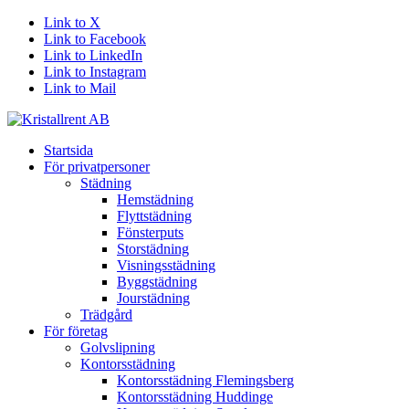
Link to X
Link to Facebook
Link to LinkedIn
Link to Instagram
Link to Mail
Startsida
För privatpersoner
Städning
Hemstädning
Flyttstädning
Fönsterputs
Storstädning
Visningsstädning
Byggstädning
Jourstädning
Trädgård
För företag
Golvslipning
Kontorsstädning
Kontorsstädning Flemingsberg
Kontorsstädning Huddinge