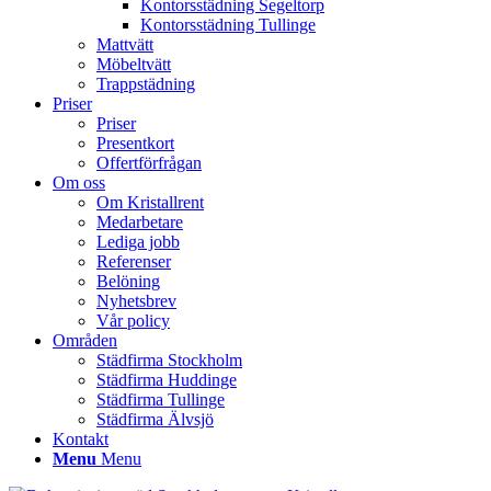
Kontorsstädning Segeltorp
Kontorsstädning Tullinge
Mattvätt
Möbeltvätt
Trappstädning
Priser
Priser
Presentkort
Offertförfrågan
Om oss
Om Kristallrent
Medarbetare
Lediga jobb
Referenser
Belöning
Nyhetsbrev
Vår policy
Områden
Städfirma Stockholm
Städfirma Huddinge
Städfirma Tullinge
Städfirma Älvsjö
Kontakt
Menu
Menu